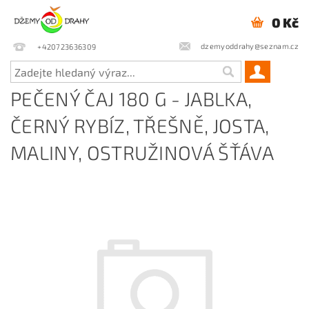
0 Kč
dzemyoddrahy@seznam.cz
+420723636309
PEČENÝ ČAJ 180 G - JABLKA,
ČERNÝ RYBÍZ, TŘEŠNĚ, JOSTA,
MALINY, OSTRUŽINOVÁ ŠŤÁVA