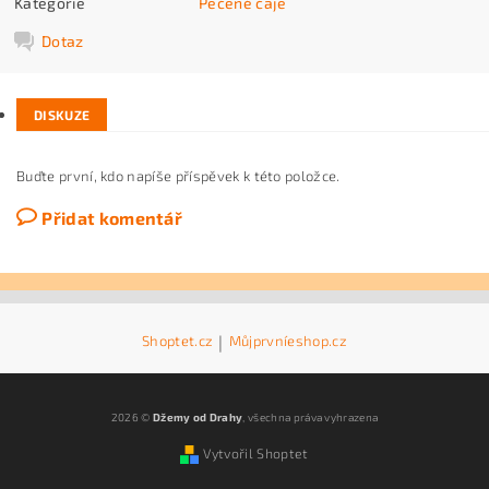
Kategorie
Pečené čaje
Dotaz
DISKUZE
Buďte první, kdo napíše příspěvek k této položce.
Přidat komentář
Shoptet.cz
|
Můjprvníeshop.cz
2026 ©
Džemy od Drahy
, všechna práva vyhrazena
Vytvořil Shoptet