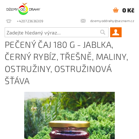
0 Kč
dzemyoddrahy@seznam.cz
+420723636309
PEČENÝ ČAJ 180 G - JABLKA,
ČERNÝ RYBÍZ, TŘEŠNĚ, MALINY,
OSTRUŽINY, OSTRUŽINOVÁ
ŠŤÁVA